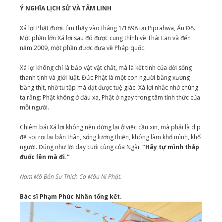
Ý NGHĨA LỊCH SỬ VÀ TÂM LINH
Xá lợi Phật được tìm thấy vào tháng 1/1898 tại Piprahwa, Ấn Độ.
Một phần lớn Xá lợi sau đó được cung thỉnh về Thái Lan và đến
năm 2009, một phần được đưa về Pháp quốc.
Xá lợi không chỉ là bảo vật vật chất, mà là kết tinh của đời sống
thanh tịnh và giới luật. Đức Phật là một con người bằng xương
bằng thịt, nhờ tu tập mà đạt được tuệ giác. Xá lợi nhắc nhở chúng
ta rằng: Phật không ở đâu xa, Phật ở ngay trong tâm tỉnh thức của
mỗi người.
Chiêm bái Xá lợi không nên dừng lại ở việc cầu xin, mà phải là dịp
để soi rọi lại bản thân, sống lương thiện, không làm khổ mình, khổ
người. Đúng như lời dạy cuối cùng của Ngài:
"Hãy tự mình thắp
đuốc lên mà đi."
Nam Mô Bổn Sư Thích Ca Mâu Ni Phật.
Bác sĩ Phạm Phúc Nhân tổng kết.