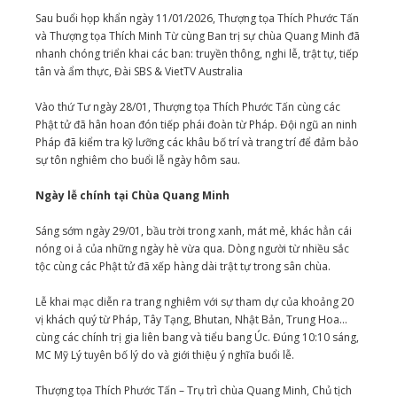
Sau buổi họp khẩn ngày 11/01/2026, Thượng tọa Thích Phước Tấn
và Thượng tọa Thích Minh Từ cùng Ban trị sự chùa Quang Minh đã
nhanh chóng triển khai các ban: truyền thông, nghi lễ, trật tự, tiếp
tân và ẩm thực, Đài SBS & VietTV Australia
Vào thứ Tư ngày 28/01, Thượng tọa Thích Phước Tấn cùng các
Phật tử đã hân hoan đón tiếp phái đoàn từ Pháp. Đội ngũ an ninh
Pháp đã kiểm tra kỹ lưỡng các khâu bố trí và trang trí để đảm bảo
sự tôn nghiêm cho buổi lễ ngày hôm sau.
Ngày lễ chính tại Chùa Quang Minh
Sáng sớm ngày 29/01, bầu trời trong xanh, mát mẻ, khác hẳn cái
nóng oi ả của những ngày hè vừa qua. Dòng người từ nhiều sắc
tộc cùng các Phật tử đã xếp hàng dài trật tự trong sân chùa.
Lễ khai mạc diễn ra trang nghiêm với sự tham dự của khoảng 20
vị khách quý từ Pháp, Tây Tạng, Bhutan, Nhật Bản, Trung Hoa...
cùng các chính trị gia liên bang và tiểu bang Úc. Đúng 10:10 sáng,
MC Mỹ Lý tuyên bố lý do và giới thiệu ý nghĩa buổi lễ.
Thượng tọa Thích Phước Tấn – Trụ trì chùa Quang Minh, Chủ tịch