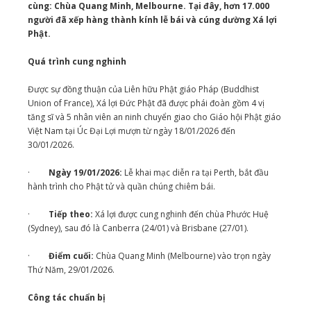
cùng: Chùa Quang Minh, Melbourne. Tại đây, hơn 17.000
người đã xếp hàng thành kính lễ bái và cúng dường Xá lợi
Phật.
Quá trình cung nghinh
Được sự đồng thuận của Liên hữu Phật giáo Pháp (Buddhist
Union of France), Xá lợi Đức Phật đã được phái đoàn gồm 4 vị
tăng sĩ và 5 nhân viên an ninh chuyển giao cho Giáo hội Phật giáo
Việt Nam tại Úc Đại Lợi mượn từ ngày 18/01/2026 đến
30/01/2026.
·
Ngày 19/01/2026:
Lễ khai mạc diễn ra tại Perth, bắt đầu
hành trình cho Phật tử và quần chúng chiêm bái.
·
Tiếp theo:
Xá lợi được cung nghinh đến chùa Phước Huệ
(Sydney), sau đó là Canberra (24/01) và Brisbane (27/01).
·
Điểm cuối:
Chùa Quang Minh (Melbourne) vào trọn ngày
Thứ Năm, 29/01/2026.
Công tác chuẩn bị