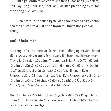
·
10 ngôi chùa
thuộc các truyền thống khác nhau (Việt Nam,
Pali, Tây Tạng, Nhật Bản, Thái Lan...) đã luân phiên tụng niệm, tán
thán công đức Tam Bảo.
· Ban ẩm thực đã chuẩn bị chu đáo thực phẩm tinh khiết cho
chư tăng ni và hơn
4.000 phần bánh mì, nước uống
cho đại
chúng.
Buổi lễ hoàn mãn
Khi cổng chùa dần khép lại lúc 6:40 chiều, dòng người vẫn còn nối
dài. 8:00 tối, tiếng trống bát nhã vang lên báo hiệu lễ hoàn mãn.
Trong không gian xúc động, Thượng tọa Thích Phước Tấn đã gửi
lời cảm ơn đến tất cả các ban ngành tình nguyện đã làm việc tận
lực.Tiếp đó là bài diễn văn đáp từ của Ngài Eminent Kalu
Rinpoche đời thứ II (hậu thân của Ngài Kalu Rinpoche) Ngài nói lên
lời cảm ơn toàn thể tổ chức và đồng bào phật tử Úc đặc biệt
Chùa Quang Minh đã tận tâm đón tiếp đoàn.
Đến 8:45 tối, xe đưa tiễn lợi rời cổng chùa để trở về Pháp. Hàng
ngàn đôi mắt ướt lệ tiễn đưa trong niềm tin kính, tự hứa sẽ vững
bước theo dấu chân Ngài.