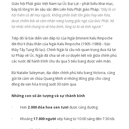
Giáo hội Phật giáo Việt Nam tại Úc Đại Lợi – phát biểu khai mạc,
bày tỏ lòng tri ân sâu sắc đến Liên hữu Phật giáo Pháp:
“Đây là cơ
hội hiếm có để mọi người, không phân biệt tôn giáo hay văn hóa,
được chiêm bái và cảm nhận năng lượng giác ngộ của Đức Phật. Xá
lợi nhắc nhở chúng ta về hòa bình, lòng từ bi và tình người.”
Tiếp đó là bài diễn văn đáp từ của Ngài Eminent Kalu Rinpoche
đời thứ II (hậu thân của Ngài Kalu Rinpoche (1905–1989) – bậc
thầy Tây Tạng lỗi lạc). Chính Ngài là cầu nối quan trọng đưa Xá lợi
từ Pháp về Úc. Ngài đã chia sẻ về cơ duyên kết nối giữa chính phủ
các nước để hành trình chu du qua 5 tiểu bang được viên mãn.
Bà Natalie Suleyman, đại diện chính phủ tiểu bang Victoria, cũng
gửi lời cảm ơn chùa Quang Minh vì những đóng góp cho cộng
đồng đa văn hóa trong suốt 30 năm qua.
Những con số ấn tượng và sự thành kính
· Hơn
2.000 đóa hoa sen tươi
được cúng dường.
· Khoảng
17.000 người
xếp hàng từ 10:00 sáng đến 7:30 tối.