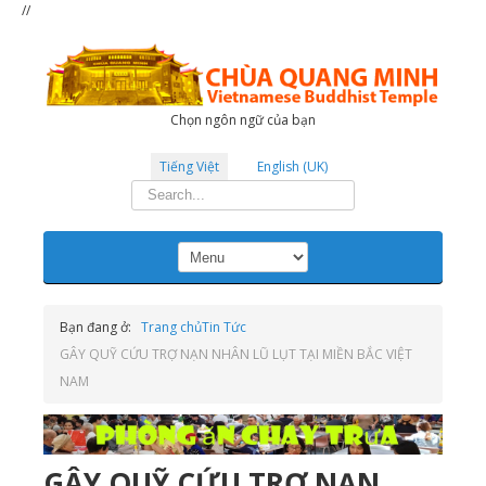
//
Chọn ngôn ngữ của bạn
Tiếng Việt
English (UK)
Tìm
kiếm...
Bạn đang ở:
Trang chủ
Tin Tức
GÂY QUỸ CỨU TRỢ NẠN NHÂN LŨ LỤT TẠI MIỀN BẮC VIỆT
NAM
GÂY QUỸ CỨU TRỢ NẠN