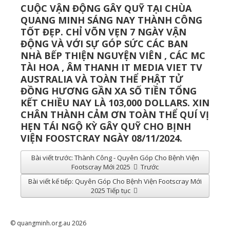
CUỘC VẬN ĐỘNG GÂY QUỸ TẠI CHÙA
QUANG MINH SÁNG NAY THÀNH CÔNG
TỐT ĐẸP. CHỈ VÕN VẸN 7 NGÀY VẬN
ĐỘNG VÀ VỚI SỰ GÓP SỨC CÁC BAN
NHÀ BẾP THIỆN NGUYỆN VIÊN , CÁC MC
TÀI HOA , ÂM THANH IT MEDIA VIET TV
AUSTRALIA VÀ TOÀN THỂ PHẬT TỬ
ĐỒNG HƯƠNG GẦN XA SỐ TIỀN TỔNG
KẾT CHIỀU NAY LÀ 103,000 DOLLARS. XIN
CHÂN THÀNH CẢM ƠN TOÀN THỂ QUÍ VỊ
HẸN TÁI NGỘ KỲ GÂY QUỸ CHO BỊNH
VIỆN FOOSTCRAY NGÀY 08/11/2024.
Bài viết trước: Thành Công - Quyên Góp Cho Bệnh Viện
Footscray Mới 2025
Trước
Bài viết kế tiếp: Quyên Góp Cho Bệnh Viện Footscray Mới
2025
Tiếp tục
© quangminh.org.au 2026