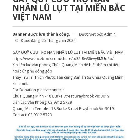
NHÂN LŨ LỤT TẠI MIỀN BẮC
VIỆT NAM
Banner được lưu thành công.
Được viết bởi:
Admin
Được đăng: 25 Tháng chín 2024
GÂY QUỸ CỨU TRỢ NẠN NHÂN LŨ LỤT TẠI MIỀN BẮC VIỆT NAM
https://www.facebook.com/share/p/35tRwS6evyRMUq5o/
Xin liên lạc văn phòng Chùa Quang Minh để biết thêm chi tiết,
hoặc ủng hộ đóng góp
Thầy Trụ Trì Thích Phước Tần cùng Ban Tri Sự Chùa Quang Minh
kính mời.
For Donation please contact:
Chùa Quang Minh - 18 Burke Street Braybrook Vic 3019
Liên Lạc Văn Phòng: 03 9312 5729
Quang Minh Temple - 18 Burke Street Braybrook Vic 3019
Contact: 03 9312 5729