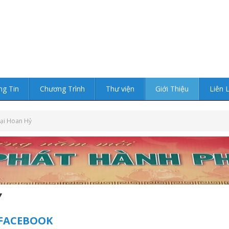
ng Tin
Chương Trình
Thư viện
Giới Thiệu
Liên 
ại Hoan Hỷ
Ỷ
 FACEBOOK