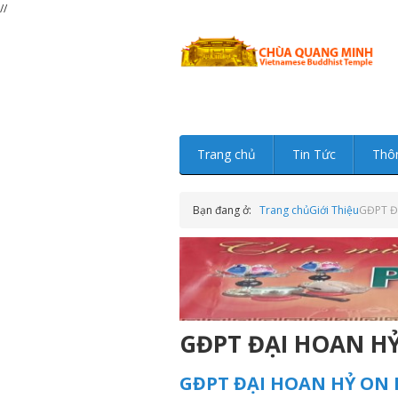
//
Trang chủ
Tin Tức
Thô
Bạn đang ở:
Trang chủ
Giới Thiệu
GĐPT Đ
GĐPT ĐẠI HOAN H
GĐPT ĐẠI HOAN HỶ ON