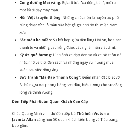
Cung đường Mai vàng:
Rực rỡ tựa "xứ động tiên", mở ra
một lối đi đầy may mắn.
Hồn Việt truyền thống:
Những chiếc nón lá huyền ảo phối
cùng chiếc xích lô màu sữa hột gà gợi nhớ đô thị miền Nam
xưa.
Sắc màu ba miền:
Sự kết hợp giữa đèn lồng Hội An, hoa sen
thanh tú và những câu liễng được các nghệ nhân viết tỉ mỉ.
Ký ức quê hương:
Hình ảnh xe đạp đơn sơ và xe bò thôn dã
nhắc nhớ về thời đèn sách và những ngày vui hưởng mùa
xuân sau việc đồng áng.
Bức tranh "Mã Đáo Thành Công":
Điểm nhấn đặc biệt với
8 chú ngựa oai phong bằng sơn dầu, biểu tượng cho sự đồng
lòng và thịnh vượng.
Đón Tiếp Phái Đoàn Quan Khách Cao Cấp
Chùa Quang Minh vinh dự đón tiếp bà
Thủ hiến Victoria
Jacinta Allan
cùng hơn 50 quan khách Liên bang và Tiểu bang,
bao gồm: