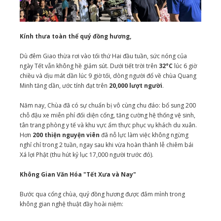
Kính thưa toàn thể quý đồng hương,
Dù đêm Giao thừa rơi vào tối thứ Hai đầu tuần, sức nóng của
ngày Tết vẫn không hề giảm sút. Dưới tiết trời trên
32°C
lúc 6 giờ
chiều và dịu mát dần lúc 9 giờ tối, dòng người đổ về chùa Quang
Minh tăng dần, ước tính đạt trên
20,000 lượt người
.
Năm nay, Chùa đã có sự chuẩn bị vô cùng chu đáo: bổ sung 200
chỗ đậu xe miễn phí đối diện cổng, tăng cường hệ thống vệ sinh,
tân trang phòng y tế và khu vực ẩm thực phục vụ khách du xuân.
Hơn
200 thiện nguyện viên
đã nỗ lực làm việc không ngừng
nghỉ chỉ trong 2 tuần, ngay sau khi vừa hoàn thành lễ chiêm bái
Xá lợi Phật (thu hút kỷ lục 17,000 người trước đó).
Không Gian Văn Hóa "Tết Xưa và Nay"
Bước qua cổng chùa, quý đồng hương được đắm mình trong
không gian nghệ thuật đầy hoài niệm: