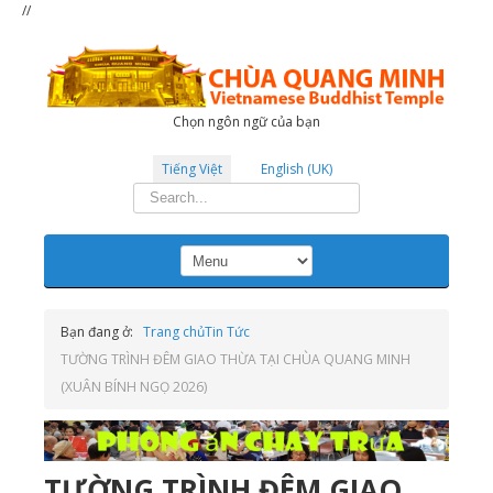
//
Chọn ngôn ngữ của bạn
Tiếng Việt
English (UK)
Tìm
kiếm...
Bạn đang ở:
Trang chủ
Tin Tức
TƯỜNG TRÌNH ĐÊM GIAO THỪA TẠI CHÙA QUANG MINH
(XUÂN BÍNH NGỌ 2026)
TƯỜNG TRÌNH ĐÊM GIAO