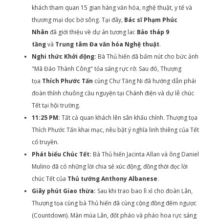
khách tham quan 15 gian hàng văn hóa, nghệ thuật, y tế và
thương mại dọc bờ sông. Tại đây,
Bác sĩ Phạm Phúc
Nhân
đã giới thiệu về dự án tương lai:
Bảo tháp 9
tầng
và
Trung tâm Đa văn hóa Nghệ thuật
.
Nghi thức Khởi động:
Bà Thủ hiến đã bấm nút cho bức ảnh
"Mã Đáo Thành Công" tỏa sáng rực rỡ. Sau đó, Thượng
tọa
Thích Phước Tấn
cùng Chư Tăng Ni đã hướng dẫn phái
đoàn thỉnh chuông cầu nguyện tại Chánh điện và dự lễ chúc
Tết tại hội trường.
11:25 PM:
Tất cả quan khách lên sân khấu chính. Thượng tọa
Thích Phước Tấn khai mạc, nêu bật ý nghĩa linh thiêng của Tết
cổ truyền.
Phát biểu Chúc Tết:
Bà Thủ hiến Jacinta Allan và ông Daniel
Mulino đã có những lời chia sẻ xúc động, đồng thời đọc lời
chúc Tết của
Thủ tướng Anthony Albanese
.
Giây phút Giao thừa:
Sau khi trao bao lì xì cho đoàn Lân,
Thượng tọa cùng bà Thủ hiến đã cùng cộng đồng đếm ngược
(Countdown). Màn múa Lân, đốt pháo và pháo hoa rực sáng