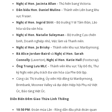
Nghị sĩ Hon. Jacinta Allan
– Thủ hiến bang Victoria.
Dân biểu Hon. Daniel Mulino
– Thành viên Liên bang khu
vực Fraser.
Nghị sĩ Hon. Ingrid Stitt
– Bộ trưởng Y tế Tâm thần, Lão
hóa và Đa văn hóa.
Nghị sĩ Hon. Natalie Suleyman
– Bộ trưởng Cựu chiến
binh, Doanh nghiệp nhỏ, Việc làm và Thanh niên.
Nghị sĩ Hon. Jo Brisky
– Thành viên khu vực Maribyrnong.
Bà Alice Jordan-Baird
và
Nghị sĩ Hon. Sarah
Connolly
(Laverton),
Nghị sĩ Hon. Katie Hall
(Footscray).
Ông Trung Lưu MLC
– Thành viên khu vực Tây Đô thị, Thư
ký Nghị viện phụ trách Đa văn hóa của Phe Đối lập.
Cùng các Thị trưởng, Ủy viên Hội đồng từ Maribyrnong,
Brimbank, Moonee Valley và đại diện Hiệp hội Phụ nữ Việt
Úc, Bảo tàng Việt Úc.
Diễn Biến Đêm Giao Thừa Linh Thiêng
10:50 PM:
Đoàn múa Lân - Rồng dẫn đầu phái đoàn quan