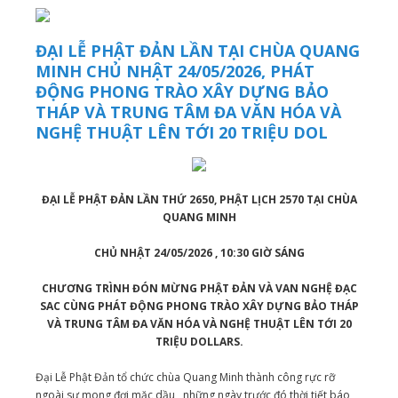
ĐẠI LỄ PHẬT ĐẢN LẦN TẠI CHÙA QUANG
MINH CHỦ NHẬT 24/05/2026, PHÁT
ĐỘNG PHONG TRÀO XÂY DỰNG BẢO
THÁP VÀ TRUNG TÂM ĐA VĂN HÓA VÀ
NGHỆ THUẬT LÊN TỚI 20 TRIỆU DOL
ĐẠI LỄ PHẬT ĐẢN LẦN THỨ 2650, PHẬT LỊCH 2570 TẠI CHÙA
QUANG MINH
CHỦ NHẬT 24/05/2026 , 10:30 GIỜ SÁNG
CHƯƠNG TRÌNH ĐÓN MỪNG PHẬT ĐẢN VÀ VAN NGHỆ ĐẠC
SAC CÙNG PHÁT ĐỘNG PHONG TRÀO XÂY DỰNG BẢO THÁP
VÀ TRUNG TÂM ĐA VĂN HÓA VÀ NGHỆ THUẬT LÊN TỚI 20
TRIỆU DOLLARS.
Đại Lễ Phật Đản tổ chức chùa Quang Minh thành công rực rỡ
ngoài sự mong đợi mặc dầu những ngày trước đó thời tiết báo