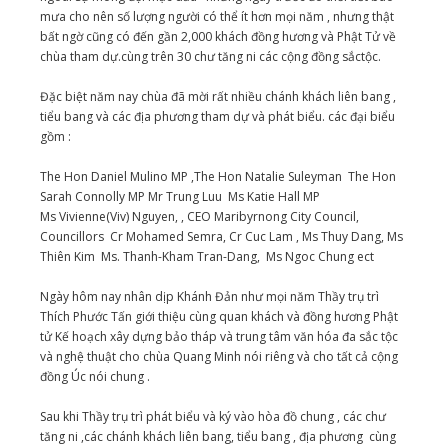
mưa cho nên số lượng người có thể ít hơn mọi năm , nhưng thật
bất ngờ cũng có đến gần 2,000 khách đồng hương và Phật Tử về
chùa tham dự.cùng trên 30 chư tăng ni các cộng đồng sắctộc.
Đặc biệt năm nay chùa đã mời rất nhiều chánh khách liên bang ,
tiểu bang và các địa phương tham dự và phát biểu. các đại biểu
gồm :
The Hon Daniel Mulino MP ,The Hon Natalie Suleyman The Hon
Sarah Connolly MP Mr Trung Luu Ms Katie Hall MP
Ms Vivienne(Viv) Nguyen, , CEO Maribyrnong City Council,
Councillors Cr Mohamed Semra, Cr Cuc Lam , Ms Thuy Dang, Ms
Thiên Kim Ms. Thanh-Kham Tran-Dang, Ms Ngoc Chung ect
Ngày hôm nay nhân dịp Khánh Đản như mọi năm Thầy trụ trì
Thích Phước Tấn giới thiệu cùng quan khách và đồng hương Phật
tử Kế hoạch xây dựng bảo tháp và trung tâm văn hóa đa sắc tộc
và nghệ thuật cho chùa Quang Minh nói riêng và cho tất cả cộng
đồng Úc nói chung .
Sau khi Thầy trụ trì phát biểu và ký vào hòa đồ chung , các chư
tăng ni ,các chánh khách liên bang, tiểu bang , địa phương cùng