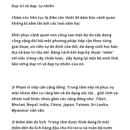
Duy trì vẻ đẹp tự nhiên
Chăm sóc liên tục là điều cần thiết để đảm bảo cảnh quan
không bị xâm lấn bởi các loài xâm hại.
Khôi phục cảnh quan ven sông sau một dự án xây dựng
công cộng đòi hỏi một phương pháp tiếp cận theo từng
giai đoạn, ưu tiên sự ổn định của đất, đa dạng sinh học bản
địa và bảo trì lâu dài. Bằng cách kết hợp kỹ thuật "mềm"
với việc trồng cây chiến lược, xây dựng lại một hệ sinh thái
bền vững duy trì vẻ đẹp tự nhiên của nó.
2/ Phạm vi tiếp cận cộng đồng: Trung tâm này sẽ phục vụ
một nhóm dân cư rộng lớn và đa dạng sắc tộc , giới tính và
nhóm tuổi khác nhau gồm các cộng đồng như :Tibet,
Bhutan, Nepal, India, China, Japan, Taiwan, Sri Lanka,
Myanmar vân vân
3/ Điểm đến du lịch: Trung tâm được hình dung là một
điểm đến du lịch hàng đầu cho Victoria và toàn bộ nước