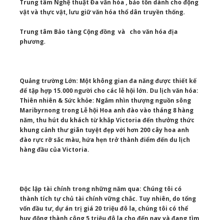
Trung tâm Nghệ thuật Đa văn hóa , bảo tồn dành cho động
vật và thực vật, lưu giữ văn hóa thổ dân truyền thống.
Trung tâm Bảo tàng Cộng đồng và cho văn hóa địa
phương.
Quảng trường Lớn: Một không gian đa năng được thiết kế
để tập hợp 15.000 người cho các lễ hội lớn. Du lịch văn hóa:
Thiên nhiên & Sức khỏe: Ngắm nhìn thượng nguồn sông
Maribyrnong trong Lễ hội Hoa anh đào vào tháng 8 hàng
năm, thu hút du khách từ khắp Victoria đến thưởng thức
khung cảnh thư giãn tuyệt đẹp với hơn 200 cây hoa anh
đào rực rỡ sắc màu, hứa hẹn trở thành điểm đến du lịch
hàng đầu của Victoria.
Độc lập tài chính trong những năm qua: Chúng tôi có
thành tích tự chủ tài chính vững chắc. Tuy nhiên, do tổng
vốn đầu tư, dự án trị giá 20 triệu đô la, chúng tôi có thể
huy động thành công 5 triệu đô la cho đến nay và đang tìm