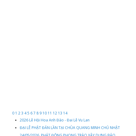
0
1
2
3
4
5
6
7
8
9
10
11
12
13
14
2026 Lễ Hội Hoa Anh Đào - Đai Lễ Vu Lan
ĐẠI LỄ PHẬT ĐẢN LẦN TẠI CHÙA QUANG MINH CHỦ NHẬT
24/05/2026, PHÁT ĐỘNG PHONG TRÀO XÂY DỰNG BẢO